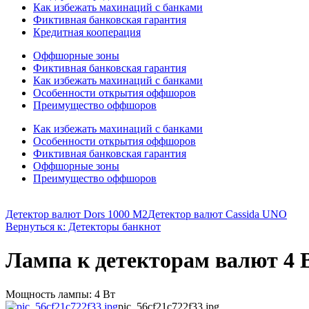
Как избежать махинаций с банками
Фиктивная банковская гарантия
Кредитная кооперация
Оффшорные зоны
Фиктивная банковская гарантия
Как избежать махинаций с банками
Особенности открытия оффшоров
Преимущество оффшоров
Как избежать махинаций с банками
Особенности открытия оффшоров
Фиктивная банковская гарантия
Оффшорные зоны
Преимущество оффшоров
Детектор валют Dors 1000 М2
Детектор валют Cassida UNO
Вернуться к: Детекторы банкнот
Лампа к детекторам валют 4 В
Мощность лампы: 4 Вт
pic_56cf21c722f33.jpg