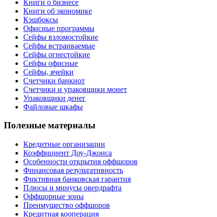
Книги о бизнесе
Книги об экономике
Кэшбоксы
Офисные программы
Сейфы взломостойкие
Сейфы встраиваемые
Сейфы огнестойкие
Сейфы офисные
Сейфы, ячейки
Счетчики банкнот
Счетчики и упаковщики монет
Упаковщики денег
Файловые шкафы
Полезные материалы
Кредитные организации
Коэффициент Доу-Джонса
Особенности открытия оффшоров
Финансовая результативность
Фиктивная банковская гарантия
Плюсы и минусы овердрафта
Оффшорные зоны
Преимущество оффшоров
Кредитная кооперация