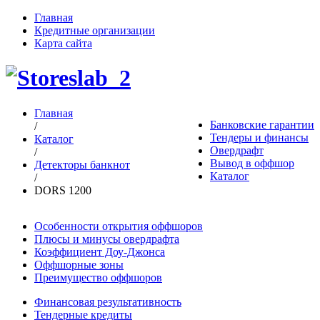
Главная
Кредитные организации
Карта сайта
Главная
Банковские гарантии
/
Тендеры и финансы
Каталог
Овердрафт
/
Вывод в оффшор
Детекторы банкнот
Каталог
/
DORS 1200
Особенности открытия оффшоров
Плюсы и минусы овердрафта
Коэффициент Доу-Джонса
Оффшорные зоны
Преимущество оффшоров
Финансовая результативность
Тендерные кредиты