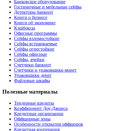
Банковское оборудование
Гостиничные и мебельные сейфы
Детекторы банкнот
Книги о бизнесе
Книги об экономике
Кэшбоксы
Офисные программы
Сейфы взломостойкие
Сейфы встраиваемые
Сейфы огнестойкие
Сейфы офисные
Сейфы, ячейки
Счетчики банкнот
Счетчики и упаковщики монет
Упаковщики денег
Файловые шкафы
Полезные материалы
Тендерные кредиты
Коэффициент Доу-Джонса
Кредитные организации
Оффшорные зоны
Особенности открытия оффшоров
Кредитная кооперация