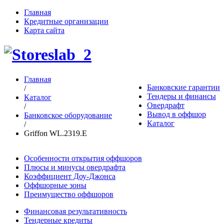
Главная
Кредитные организации
Карта сайта
Главная
Банковские гарантии
/
Тендеры и финансы
Каталог
Овердрафт
/
Вывод в оффшор
Банковское оборудование
Каталог
/
Griffon WL.2319.E
Особенности открытия оффшоров
Плюсы и минусы овердрафта
Коэффициент Доу-Джонса
Оффшорные зоны
Преимущество оффшоров
Финансовая результативность
Тендерные кредиты