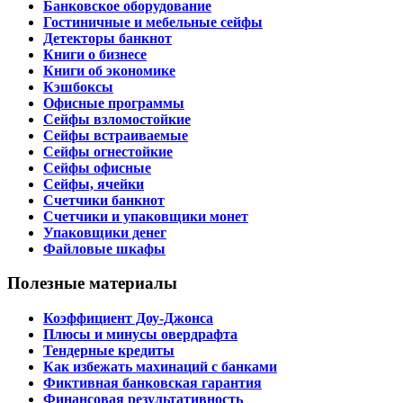
Банковское оборудование
Гостиничные и мебельные сейфы
Детекторы банкнот
Книги о бизнесе
Книги об экономике
Кэшбоксы
Офисные программы
Сейфы взломостойкие
Сейфы встраиваемые
Сейфы огнестойкие
Сейфы офисные
Сейфы, ячейки
Счетчики банкнот
Счетчики и упаковщики монет
Упаковщики денег
Файловые шкафы
Полезные материалы
Коэффициент Доу-Джонса
Плюсы и минусы овердрафта
Тендерные кредиты
Как избежать махинаций с банками
Фиктивная банковская гарантия
Финансовая результативность