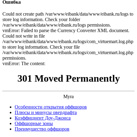
Ошибка
Could not create path /var/www/eibank/data/www/eibank.ru/logs to
store log information. Check your folder
/var/www/eibank/data/www/eibank.ru/logs permissions.
vmError: Failed to parse the Currency Converter XML document.
Could not write in file
/var/www/eibank/data/www/eibank.ru/logs/com_virtuemart.log.php
to store log information. Check your file
/var/www/eibank/data/www/eibank.ru/logs/com_virtuemart.log.php
permissions.
vmError: The content:
301 Moved Permanently
Myra
Особенности открытия оффшоров
Плюсы и минусы овердрафта
Коэффициент Доу-Джонса
Оффшорные зоны
Преимущество оффшоров