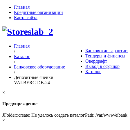
Главная
Кредитные организации
Карта сайта
Главная
Банковские гарантии
/
Тендеры и финансы
Каталог
Овердрафт
/
Вывод в оффшор
Банковское оборудование
Каталог
/
Депозитные ячейки
VALBERG DB-24
×
Предупреждение
JFolder::create: Не удалось создать каталогPath: /var/www/eibank
×