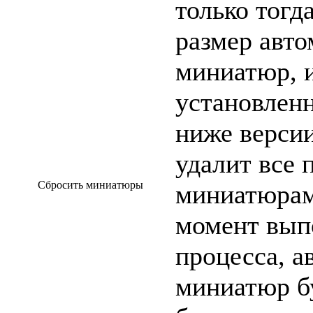
только тогд
размер авто
миниатюр, и
установлен
ниже версии
удалит все 
Сбросить миниатюры
миниатюрами
момент вып
процесса, а
миниатюр б