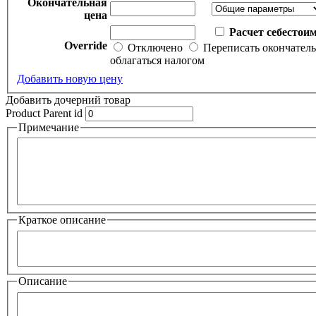
Окончательная
цена
Расчет себестои
Override
Отключено
Переписать окончател
облагаться налогом
Добавить новую цену
Добавить дочерний товар
Product Parent id
Примечание
Краткое описание
Описание