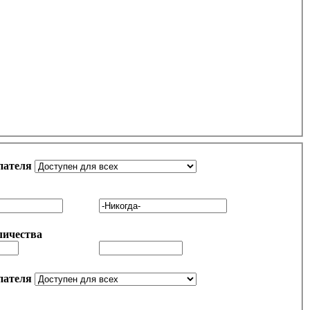
пателя
личества
пателя